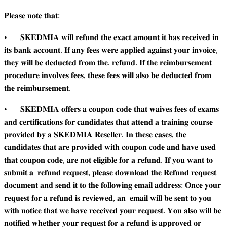
𝐏𝐥𝐞𝐚𝐬𝐞 𝐧𝐨𝐭𝐞 𝐭𝐡𝐚𝐭:
•
𝐒𝐊𝐄𝐃𝐌𝐈𝐀 𝐰𝐢𝐥𝐥 𝐫𝐞𝐟𝐮𝐧𝐝 𝐭𝐡𝐞 𝐞𝐱𝐚𝐜𝐭 𝐚𝐦𝐨𝐮𝐧𝐭 𝐢𝐭 𝐡𝐚𝐬 𝐫𝐞𝐜𝐞𝐢𝐯𝐞𝐝 𝐢𝐧
𝐢𝐭𝐬 𝐛𝐚𝐧𝐤 𝐚𝐜𝐜𝐨𝐮𝐧𝐭. 𝐈𝐟 𝐚𝐧𝐲 𝐟𝐞𝐞𝐬 𝐰𝐞𝐫𝐞 𝐚𝐩𝐩𝐥𝐢𝐞𝐝 𝐚𝐠𝐚𝐢𝐧𝐬𝐭 𝐲𝐨𝐮𝐫 𝐢𝐧𝐯𝐨𝐢𝐜𝐞,
𝐭𝐡𝐞𝐲 𝐰𝐢𝐥𝐥 𝐛𝐞 𝐝𝐞𝐝𝐮𝐜𝐭𝐞𝐝 𝐟𝐫𝐨𝐦 𝐭𝐡𝐞. 𝐫𝐞𝐟𝐮𝐧𝐝. 𝐈𝐟 𝐭𝐡𝐞 𝐫𝐞𝐢𝐦𝐛𝐮𝐫𝐬𝐞𝐦𝐞𝐧𝐭
𝐩𝐫𝐨𝐜𝐞𝐝𝐮𝐫𝐞 𝐢𝐧𝐯𝐨𝐥𝐯𝐞𝐬 𝐟𝐞𝐞𝐬, 𝐭𝐡𝐞𝐬𝐞 𝐟𝐞𝐞𝐬 𝐰𝐢𝐥𝐥 𝐚𝐥𝐬𝐨 𝐛𝐞 𝐝𝐞𝐝𝐮𝐜𝐭𝐞𝐝 𝐟𝐫𝐨𝐦
𝐭𝐡𝐞 𝐫𝐞𝐢𝐦𝐛𝐮𝐫𝐬𝐞𝐦𝐞𝐧𝐭.
•
𝐒𝐊𝐄𝐃𝐌𝐈𝐀 𝐨𝐟𝐟𝐞𝐫𝐬 𝐚 𝐜𝐨𝐮𝐩𝐨𝐧 𝐜𝐨𝐝𝐞 𝐭𝐡𝐚𝐭 𝐰𝐚𝐢𝐯𝐞𝐬 𝐟𝐞𝐞𝐬 𝐨𝐟 𝐞𝐱𝐚𝐦𝐬
𝐚𝐧𝐝 𝐜𝐞𝐫𝐭𝐢𝐟𝐢𝐜𝐚𝐭𝐢𝐨𝐧𝐬 𝐟𝐨𝐫 𝐜𝐚𝐧𝐝𝐢𝐝𝐚𝐭𝐞𝐬 𝐭𝐡𝐚𝐭 𝐚𝐭𝐭𝐞𝐧𝐝 𝐚 𝐭𝐫𝐚𝐢𝐧𝐢𝐧𝐠 𝐜𝐨𝐮𝐫𝐬𝐞
𝐩𝐫𝐨𝐯𝐢𝐝𝐞𝐝 𝐛𝐲 𝐚 𝐒𝐊𝐄𝐃𝐌𝐈𝐀 𝐑𝐞𝐬𝐞𝐥𝐥𝐞𝐫. 𝐈𝐧 𝐭𝐡𝐞𝐬𝐞 𝐜𝐚𝐬𝐞𝐬, 𝐭𝐡𝐞
𝐜𝐚𝐧𝐝𝐢𝐝𝐚𝐭𝐞𝐬 𝐭𝐡𝐚𝐭 𝐚𝐫𝐞 𝐩𝐫𝐨𝐯𝐢𝐝𝐞𝐝 𝐰𝐢𝐭𝐡 𝐜𝐨𝐮𝐩𝐨𝐧 𝐜𝐨𝐝𝐞 𝐚𝐧𝐝 𝐡𝐚𝐯𝐞 𝐮𝐬𝐞𝐝
𝐭𝐡𝐚𝐭 𝐜𝐨𝐮𝐩𝐨𝐧 𝐜𝐨𝐝𝐞, 𝐚𝐫𝐞 𝐧𝐨𝐭 𝐞𝐥𝐢𝐠𝐢𝐛𝐥𝐞 𝐟𝐨𝐫 𝐚 𝐫𝐞𝐟𝐮𝐧𝐝. 𝐈𝐟 𝐲𝐨𝐮 𝐰𝐚𝐧𝐭 𝐭𝐨
𝐬𝐮𝐛𝐦𝐢𝐭 𝐚 𝐫𝐞𝐟𝐮𝐧𝐝 𝐫𝐞𝐪𝐮𝐞𝐬𝐭, 𝐩𝐥𝐞𝐚𝐬𝐞 𝐝𝐨𝐰𝐧𝐥𝐨𝐚𝐝 𝐭𝐡𝐞 𝐑𝐞𝐟𝐮𝐧𝐝 𝐫𝐞𝐪𝐮𝐞𝐬𝐭
𝐝𝐨𝐜𝐮𝐦𝐞𝐧𝐭 𝐚𝐧𝐝 𝐬𝐞𝐧𝐝 𝐢𝐭 𝐭𝐨 𝐭𝐡𝐞 𝐟𝐨𝐥𝐥𝐨𝐰𝐢𝐧𝐠 𝐞𝐦𝐚𝐢𝐥 𝐚𝐝𝐝𝐫𝐞𝐬𝐬: 𝐎𝐧𝐜𝐞 𝐲𝐨𝐮𝐫
𝐫𝐞𝐪𝐮𝐞𝐬𝐭 𝐟𝐨𝐫 𝐚 𝐫𝐞𝐟𝐮𝐧𝐝 𝐢𝐬 𝐫𝐞𝐯𝐢𝐞𝐰𝐞𝐝, 𝐚𝐧 𝐞𝐦𝐚𝐢𝐥 𝐰𝐢𝐥𝐥 𝐛𝐞 𝐬𝐞𝐧𝐭 𝐭𝐨 𝐲𝐨𝐮
𝐰𝐢𝐭𝐡 𝐧𝐨𝐭𝐢𝐜𝐞 𝐭𝐡𝐚𝐭 𝐰𝐞 𝐡𝐚𝐯𝐞 𝐫𝐞𝐜𝐞𝐢𝐯𝐞𝐝 𝐲𝐨𝐮𝐫 𝐫𝐞𝐪𝐮𝐞𝐬𝐭. 𝐘𝐨𝐮 𝐚𝐥𝐬𝐨 𝐰𝐢𝐥𝐥 𝐛𝐞
𝐧𝐨𝐭𝐢𝐟𝐢𝐞𝐝 𝐰𝐡𝐞𝐭𝐡𝐞𝐫 𝐲𝐨𝐮𝐫 𝐫𝐞𝐪𝐮𝐞𝐬𝐭 𝐟𝐨𝐫 𝐚 𝐫𝐞𝐟𝐮𝐧𝐝 𝐢𝐬 𝐚𝐩𝐩𝐫𝐨𝐯𝐞𝐝 𝐨𝐫