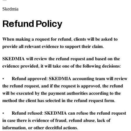
Skedmia
Refund Policy
𝐖𝐡𝐞𝐧 𝐦𝐚𝐤𝐢𝐧𝐠 𝐚 𝐫𝐞𝐪𝐮𝐞𝐬𝐭 𝐟𝐨𝐫 𝐫𝐞𝐟𝐮𝐧𝐝, 𝐜𝐥𝐢𝐞𝐧𝐭𝐬 𝐰𝐢𝐥𝐥 𝐛𝐞 𝐚𝐬𝐤𝐞𝐝 𝐭𝐨
𝐩𝐫𝐨𝐯𝐢𝐝𝐞 𝐚𝐥𝐥 𝐫𝐞𝐥𝐞𝐯𝐚𝐧𝐭 𝐞𝐯𝐢𝐝𝐞𝐧𝐜𝐞 𝐭𝐨 𝐬𝐮𝐩𝐩𝐨𝐫𝐭 𝐭𝐡𝐞𝐢𝐫 𝐜𝐥𝐚𝐢𝐦.
𝐒𝐊𝐄𝐃𝐌𝐈𝐀 𝐰𝐢𝐥𝐥 𝐫𝐞𝐯𝐢𝐞𝐰 𝐭𝐡𝐞 𝐫𝐞𝐟𝐮𝐧𝐝 𝐫𝐞𝐪𝐮𝐞𝐬𝐭 𝐚𝐧𝐝 𝐛𝐚𝐬𝐞𝐝 𝐨𝐧 𝐭𝐡𝐞
𝐞𝐯𝐢𝐝𝐞𝐧𝐜𝐞 𝐩𝐫𝐨𝐯𝐢𝐝𝐞𝐝, 𝐢𝐭 𝐰𝐢𝐥𝐥 𝐭𝐚𝐤𝐞 𝐨𝐧𝐞 𝐨𝐟 𝐭𝐡𝐞 𝐟𝐨𝐥𝐥𝐨𝐰𝐢𝐧𝐠 𝐝𝐞𝐜𝐢𝐬𝐢𝐨𝐧𝐬:
•
𝐑𝐞𝐟𝐮𝐧𝐝 𝐚𝐩𝐩𝐫𝐨𝐯𝐞𝐝: 𝐒𝐊𝐄𝐃𝐌𝐈𝐀 𝐚𝐜𝐜𝐨𝐮𝐧𝐭𝐢𝐧𝐠 𝐭𝐞𝐚𝐦 𝐰𝐢𝐥𝐥 𝐫𝐞𝐯𝐢𝐞𝐰
𝐭𝐡𝐞 𝐫𝐞𝐟𝐮𝐧𝐝 𝐫𝐞𝐪𝐮𝐞𝐬𝐭, 𝐚𝐧𝐝 𝐢𝐟 𝐭𝐡𝐞 𝐫𝐞𝐪𝐮𝐞𝐬𝐭 𝐢𝐬 𝐚𝐩𝐩𝐫𝐨𝐯𝐞𝐝, 𝐭𝐡𝐞 𝐫𝐞𝐟𝐮𝐧𝐝
𝐰𝐢𝐥𝐥 𝐛𝐞 𝐞𝐱𝐞𝐜𝐮𝐭𝐞𝐝 𝐛𝐲 𝐭𝐡𝐞 𝐩𝐚𝐲𝐦𝐞𝐧𝐭 𝐚𝐮𝐭𝐡𝐨𝐫𝐢𝐭𝐢𝐞𝐬 𝐚𝐜𝐜𝐨𝐫𝐝𝐢𝐧𝐠 𝐭𝐨 𝐭𝐡𝐞
𝐦𝐞𝐭𝐡𝐨𝐝 𝐭𝐡𝐞 𝐜𝐥𝐢𝐞𝐧𝐭 𝐡𝐚𝐬 𝐬𝐞𝐥𝐞𝐜𝐭𝐞𝐝 𝐢𝐧 𝐭𝐡𝐞 𝐫𝐞𝐟𝐮𝐧𝐝 𝐫𝐞𝐪𝐮𝐞𝐬𝐭 𝐟𝐨𝐫𝐦.
•
𝐑𝐞𝐟𝐮𝐧𝐝 𝐫𝐞𝐟𝐮𝐬𝐞𝐝: 𝐒𝐊𝐄𝐃𝐌𝐈𝐀 𝐜𝐚𝐧 𝐫𝐞𝐟𝐮𝐬𝐞 𝐭𝐡𝐞 𝐫𝐞𝐟𝐮𝐧𝐝 𝐫𝐞𝐪𝐮𝐞𝐬𝐭
𝐢𝐧 𝐜𝐚𝐬𝐞 𝐭𝐡𝐞𝐫𝐞 𝐢𝐬 𝐞𝐯𝐢𝐝𝐞𝐧𝐜𝐞 𝐨𝐟 𝐟𝐫𝐚𝐮𝐝, 𝐫𝐞𝐟𝐮𝐧𝐝 𝐚𝐛𝐮𝐬𝐞, 𝐥𝐚𝐜𝐤 𝐨𝐟
𝐢𝐧𝐟𝐨𝐫𝐦𝐚𝐭𝐢𝐨𝐧, 𝐨𝐫 𝐨𝐭𝐡𝐞𝐫 𝐝𝐞𝐜𝐞𝐢𝐭𝐟𝐮𝐥 𝐚𝐜𝐭𝐢𝐨𝐧𝐬.