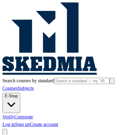
Search courses by standard
Courses
Subjects
E-Shop
Verify
Corporate
Log in
Sign up
Create account